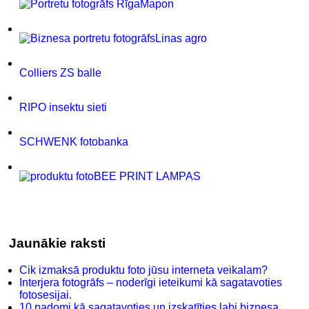
Mapon
Linas agro
Colliers ZS balle
RIPO insektu sieti
SCHWENK fotobanka
BEE PRINT LAMPAS
Jaunākie raksti
Cik izmaksā produktu foto jūsu interneta veikalam?
Interjera fotogrāfs – noderīgi ieteikumi kā sagatavoties
fotosesijai.
10 padomi kā sagatavoties un izskatīties labi biznesa