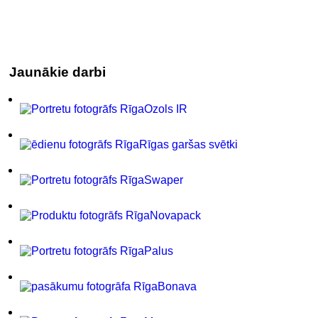
Jaunākie darbi
Ozols IR
Rīgas garšas svētki
Swaper
Novapack
Palus
Bonava