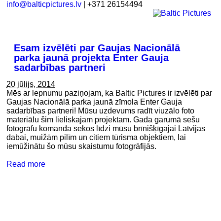
info@balticpictures.lv
| +371 26154494
Esam izvēlēti par Gaujas Nacionālā
parka jaunā projekta Enter Gauja
sadarbības partneri
20 jūlijs, 2014
Mēs ar lepnumu paziņojam, ka Baltic Pictures ir izvēlēti par
Gaujas Nacionālā parka jaunā zīmola Enter Gauja
sadarbības partneri! Mūsu uzdevums radīt viuzālo foto
materiālu šim lieliskajam projektam. Gada garumā sešu
fotogrāfu komanda sekos līdzi mūsu brīnišķīgajai Latvijas
dabai, muižām pilīm un citiem tūrisma objektiem, lai
iemūžinātu šo mūsu skaistumu fotogrāfijās.
Read more