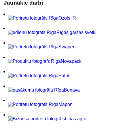
Jaunākie darbi
Ozols IR
Rīgas garšas svētki
Swaper
Novapack
Palus
Bonava
Mapon
Linas agro