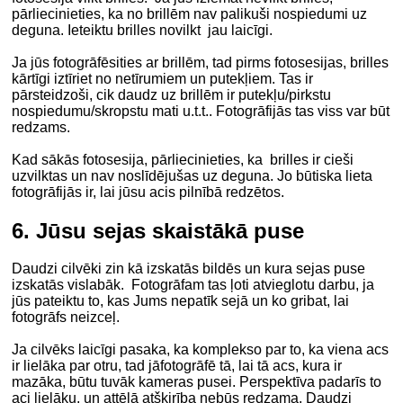
pārliecinieties, ka no brillēm nav palikuši nospiedumi uz
deguna. Ieteiktu brilles novilkt jau laicīgi.
Ja jūs fotogrāfēsities ar brillēm, tad pirms fotosesijas, brilles
kārtīgi iztīriet no netīrumiem un putekļiem. Tas ir
pārsteidzoši, cik daudz uz brillēm ir putekļu/pirkstu
nospiedumu/skropstu mati u.t.t.. Fotogrāfijās tas viss var būt
redzams.
Kad sākās fotosesija, pārliecinieties, ka brilles ir cieši
uzvilktas un nav noslīdējušas uz deguna. Jo būtiska lieta
fotogrāfijās ir, lai jūsu acis pilnībā redzētos.
6. Jūsu sejas skaistākā puse
Daudzi cilvēki zin kā izskatās bildēs un kura sejas puse
izskatās vislabāk. Fotogrāfam tas ļoti atvieglotu darbu, ja
jūs pateiktu to, kas Jums nepatīk sejā un ko gribat, lai
fotogrāfs neizceļ.
Ja cilvēks laicīgi pasaka, ka komplekso par to, ka viena acs
ir lielāka par otru, tad jāfotogrāfē tā, lai tā acs, kura ir
mazāka, būtu tuvāk kameras pusei. Perspektīva padarīs to
aci lielāku, un attēlā atšķirība nebūs redzama. Daudzi