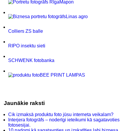
Mapon
Linas agro
Colliers ZS balle
RIPO insektu sieti
SCHWENK fotobanka
BEE PRINT LAMPAS
Jaunākie raksti
Cik izmaksā produktu foto jūsu interneta veikalam?
Interjera fotogrāfs – noderīgi ieteikumi kā sagatavoties
fotosesijai.
10 padomi kā sagatavoties un izskatīties labi biznesa