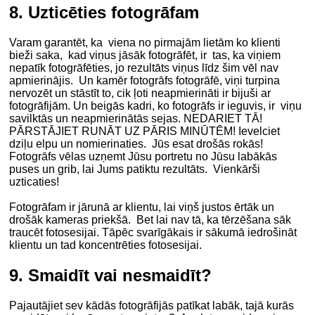
8. Uzticēties fotogrāfam
Varam garantēt, ka viena no pirmajām lietām ko klienti
bieži saka, kad viņus jāsāk fotogrāfēt, ir tas, ka viņiem
nepatīk fotogrāfēties, jo rezultāts viņus līdz šim vēl nav
apmierinājis. Un kamēr fotogrāfs fotogrāfē, viņi turpina
nervozēt un stāstīt to, cik ļoti neapmierināti ir bijuši ar
fotogrāfijām. Un beigās kadri, ko fotogrāfs ir ieguvis, ir viņu
savilktās un neapmierinātās sejas. NEDARIET TĀ!
PĀRSTĀJIET RUNĀT UZ PĀRIS MINŪTĒM! Ievelciet
dziļu elpu un nomierinaties. Jūs esat drošās rokās!
Fotogrāfs vēlas uzņemt Jūsu portretu no Jūsu labākās
puses un grib, lai Jums patiktu rezultāts. Vienkārši
uzticaties!
Fotogrāfam ir jārunā ar klientu, lai viņš justos ērtāk un
drošāk kameras priekšā. Bet lai nav tā, ka tērzēšana sāk
traucēt fotosesijai. Tāpēc svarīgākais ir sākumā iedrošināt
klientu un tad koncentrēties fotosesijai.
9. Smaidīt vai nesmaidīt?
Pajautājiet sev kādās fotogrāfijās patīkat labāk, tajā kurās