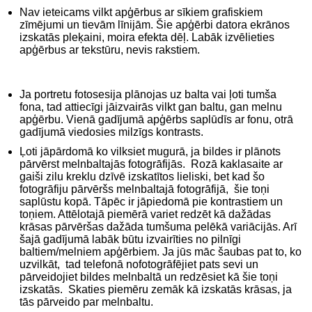
Nav ieteicams vilkt apģērbus ar sīkiem grafiskiem
zīmējumi un tievām līnijām. Šie apģērbi datora ekrānos
izskatās pleķaini, moira efekta dēļ. Labāk izvēlieties
apģērbus ar tekstūru, nevis rakstiem.
Ja portretu fotosesija plānojas uz balta vai ļoti tumša
fona, tad attiecīgi jāizvairās vilkt gan baltu, gan melnu
apģērbu. Vienā gadījumā apģērbs saplūdīs ar fonu, otrā
gadījumā viedosies milzīgs kontrasts.
Ļoti jāpārdomā ko vilksiet mugurā, ja bildes ir plānots
pārvērst melnbaltajās fotogrāfijās. Rozā kaklasaite ar
gaiši zilu kreklu dzīvē izskatītos lieliski, bet kad šo
fotogrāfiju pārvēršs melnbaltajā fotogrāfijā, šie toņi
saplūstu kopā. Tāpēc ir jāpiedomā pie kontrastiem un
toņiem. Attēlotajā piemērā variet redzēt kā dažādas
krāsas pārvēršas dažāda tumšuma pelēkā variācijās. Arī
šajā gadījumā labāk būtu izvairīties no pilnīgi
baltiem/melniem apģērbiem. Ja jūs māc šaubas pat to, ko
uzvilkāt, tad telefonā nofotogrāfējiet pats sevi un
pārveidojiet bildes melnbaltā un redzēsiet kā šie toņi
izskatās. Skaties piemēru zemāk kā izskatās krāsas, ja
tās pārveido par melnbaltu.