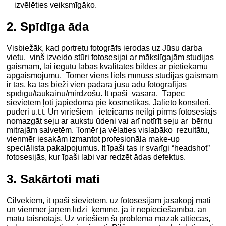
izvēlēties veiksmīgāko.
2. Spīdīga āda
Visbiežāk, kad portretu fotogrāfs ierodas uz Jūsu darba
vietu, viņš izveido stūri fotosesijai ar mākslīgajām studijas
gaismām, lai iegūtu labas kvalitātes bildes ar pietiekamu
apgaismojumu. Tomēr viens liels mīnuss studijas gaismām
ir tas, ka tas bieži vien padara jūsu ādu fotogrāfijās
spīdīgu/taukainu/mirdzošu. It īpaši vasarā. Tāpēc
sievietēm ļoti jāpiedomā pie kosmētikas. Jālieto konsīleri,
pūderi u.t.t. Un vīriešiem ieteicams neilgi pirms fotosesiajs
nomazgāt seju ar aukstu ūdeni vai arī notīrīt seju ar bērnu
mitrajām salvetēm. Tomēr ja vēlaties vislabāko rezultātu,
vienmēr iesakām izmantot profesionāla make-up
speciālista pakalpojumus. It īpaši tas ir svarīgi “headshot”
fotosesijās, kur īpaši labi var redzēt ādas defektus.
3. Sakārtoti mati
Cilvēkiem, it īpaši sievietēm, uz fotosesijām jāsakopj mati
un vienmēr jāņem līdzi ķemme, ja ir nepieciešamība, arī
matu taisnotājs. Uz vīriešiem šī problēma mazāk attiecas,