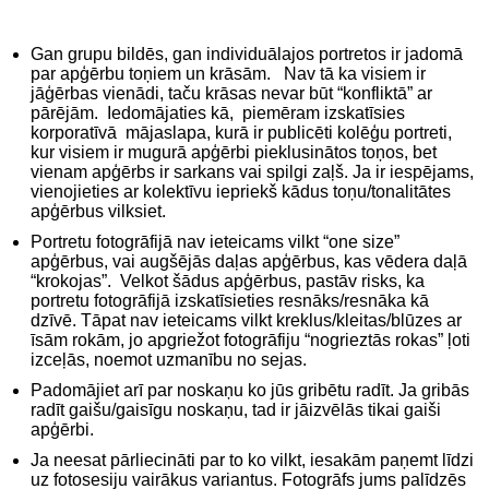
Gan grupu bildēs, gan individuālajos portretos ir jadomā
par apģērbu toņiem un krāsām. Nav tā ka visiem ir
jāģērbas vienādi, taču krāsas nevar būt “konfliktā” ar
pārējām. Iedomājaties kā, piemēram izskatīsies
korporatīvā mājaslapa, kurā ir publicēti kolēģu portreti,
kur visiem ir mugurā apģērbi pieklusinātos toņos, bet
vienam apģērbs ir sarkans vai spilgi zaļš. Ja ir iespējams,
vienojieties ar kolektīvu iepriekš kādus toņu/tonalitātes
apģērbus vilksiet.
Portretu fotogrāfijā nav ieteicams vilkt “one size”
apģērbus, vai augšējās daļas apģērbus, kas vēdera daļā
“krokojas”. Velkot šādus apģērbus, pastāv risks, ka
portretu fotogrāfijā izskatīsieties resnāks/resnāka kā
dzīvē. Tāpat nav ieteicams vilkt kreklus/kleitas/blūzes ar
īsām rokām, jo apgriežot fotogrāfiju “nogrieztās rokas” ļoti
izceļās, noemot uzmanību no sejas.
Padomājiet arī par noskaņu ko jūs gribētu radīt. Ja gribās
radīt gaišu/gaisīgu noskaņu, tad ir jāizvēlās tikai gaiši
apģērbi.
Ja neesat pārliecināti par to ko vilkt, iesakām paņemt līdzi
uz fotosesiju vairākus variantus. Fotogrāfs jums palīdzēs