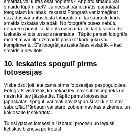
smaidāt, vai kurās esat nopietns? Ar platu smaidu vai
smaidu lūpām ciet? Ja neesat pārliecināts, pajautājat
fotogrāfam kā labāk izskatās! Fotogrāfs var izmēģināt
dažādus variantus testa fotogrāfijām, lai saprastu kāds
smaids izskatās vislabāk! No fotogrāfa puses nebūtu
nepareizi prasīt, lai klients uzsmaida. Jo tad tas smaids
izskatās viltots un acis nesmaida. Tāpēc parasti fotogrāfs
modelim var likt uzsmaidīt pasakot kādu joku vai
komplimentu. Šīs fotogrāfijas izskatīsies vislabāk – kad
smaids ir neviltots.
10. Ieskaties spogulī pirms
fotosesijas
Visbeidzot ļoti ieteicams pirms fotosesijas paspoguļoties.
Fotogrāfs visdrīzāk, ka nekad tevi nav saticis iepriekš un
nezin kā tev jāizskatās. Tāpēc pirms fotosesijas
jāpaskatās spogulī vai mati nav izspūruši vai kleita nav
saburzīta. Pārbaudi vai starp zobiem nav kas aizķeries, un
kaklasaite ir sakārtota.
Tu esi gatavs fotosesijai! Izbaudi procesu un iegūsti
lieliskus biznesa portretus!