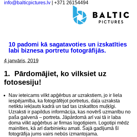
info@balticpictures.lv
| +371 26154494
10 padomi kā sagatavoties un izskatīties
labi biznesa portretu fotogrāfijās.
4 janvāris, 2019
1. Pārdomājiet, ko vilksiet uz
fotosesiju!
Nav ieteicams vilkt apģērbus ar uzrakstiem, jo ir liela
iespējamība, ka fotogrāfējot portretus, daļa uzraksta
netiktu iekļauts kadrā un tad tas izskatītos muļķīgi.
Uzraksti ir papildus informācija, kas novērš uzmanību no
paša galvenā – portreta. Jāpārdomā arī vai tā ir laba
doma vilkt apģērbus ar firmas logotipiem. Logotipi mēdz
mainīties, kā arī darbinieku amati. Šajā gadījumā šī
fotogrāfija jums vairs nebūs izmantojama.