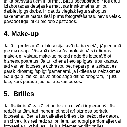
tā kā pārsvarā tiem ir īsi mati. Bilžu pēcapstrādē ir ļoti grūti
izlabot tādas detaļas kā mati, tas ir sīkumains un ļoti
darbietilpīgs darbs. Ir daudz vieglāk iegūt sakoptus,
saķemmētus matus tieši pirms fotografēšanas, nevis vēlāk,
pavadot ilgu laiku pie foto apstrādes.
4. Make-up
Ja tā ir profesionāla fotosesija tavā darba vietā, jāpiedomā
pie make-up. Vislabāk izskatās profesionāls ikdienas
make-up. Vakara make-up nekad nederēs fotogrāfējot
biznesa portretus. Ja tu ikdienā lieto spilgtas lūpu krāsas,
tad vari arī fotosesijā uzkrāsot, bet nepārspīlē izskatoties
pārāk drosmīgi/spilgti/pamanāmi, ja ikdienā tā neizskaties.
Galu galā, tas ko jūs vēlaties sagaidīt no fotogrāfa, ir jūsu
foto, kurš parāda jūs no labākās puses.
5. Brilles
Ja jūs ikdienā valkājiet brilles, un cilvēki ir pieraduši jūs
redzēt ar tām, tad neņemiet nost arī biznesa portretu
fotosesijā. Bet ja jūs valkājiet brilles tikai sēžot pie datora
un cilvēki jūs reti redz ar brillēm, tad rūpīgi pārdomājiet vai
fotosesijā vilkt brilles. Ja jūs izlēmāt nevilkt brilles,