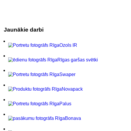
Jaunākie darbi
Ozols IR
Rīgas garšas svētki
Swaper
Novapack
Palus
Bonava