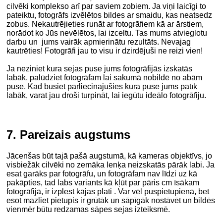
cilvēki komplekso arī par saviem zobiem. Ja viņi laicīgi to
pateiktu, fotogrāfs izvēlētos bildes ar smaidu, kas neatsedz
zobus. Nekautrējieties runāt ar fotogrāfiem kā ar ārstiem,
norādot ko Jūs nevēlētos, lai izceltu. Tas mums atvieglotu
darbu un jums vairāk apmierinātu rezultāts. Nevajag
kautrēties! Fotogrāfi jau to visu ir dzirdējuši ne reizi vien!
Ja neziniet kura sejas puse jums fotogrāfijās izskatās
labāk, palūdziet fotogrāfam lai sakumā nobildē no abām
pusē. Kad būsiet pārliecinājušies kura puse jums patīk
labāk, varat jau droši turpināt, lai iegūtu ideālo fotogrāfiju.
7. Pareizais augstums
Jācenšas būt tajā pašā augstumā, kā kameras objektīvs, jo
visbiežāk cilvēki no zemāka lenķa neizskatās pārāk labi. Ja
esat garāks par fotogrāfu, un fotogrāfam nav līdzi uz kā
pakāpties, tad labs variants kā kļūt par pāris cm īsākam
fotogrāfijā, ir izplest kājas plati . Var vēl puspietupienā, bet
esot mazliet pietupis ir grūtāk un sāpīgāk nostāvēt un bildēs
vienmēr būtu redzamas sāpes sejas izteiksmē.